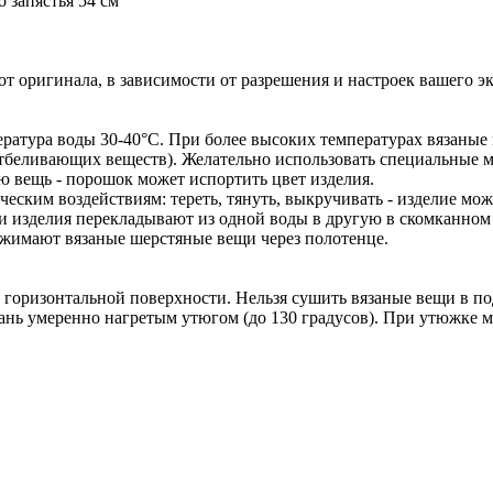
о запястья 54 см
т оригинала, в зависимости от разрешения и настроек вашего эк
ратура воды 30-40°C. При более высоких температурах вязаные и
тбеливающих веществ). Желательно использовать специальные 
ю вещь - порошок может испортить цвет изделия.
еским воздействиям: тереть, тянуть, выкручивать - изделие мож
и изделия перекладывают из одной воды в другую в скомканном 
тжимают вязаные шерстяные вещи через полотенце.
горизонтальной поверхности. Нельзя сушить вязаные вещи в по
нь умеренно нагретым утюгом (до 130 градусов). При утюжке м