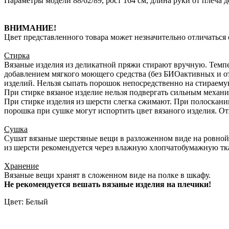
Параметры модели 88/62/89, рост 164 см, длина руки от плеча д
ВНИМАНИЕ!
Цвет представленного товара может незначительно отличаться о
Стирка
Вязаные изделия из деликатной пряжи стирают вручную. Темпе
добавлением мягкого моющего средства (без БИОактивных и о
изделий. Нельзя сыпать порошок непосредственно на стираему
При стирке вязаное изделие нельзя подвергать сильным механич
При стирке изделия из шерсти слегка сжимают. При полоскани
порошка при сушке могут испортить цвет вязаного изделия. О
Сушка
Сушат вязаные шерстяные вещи в разложенном виде на ровной 
из шерсти рекомендуется через влажную хлопчатобумажную тка
Хранение
Вязаные вещи хранят в сложенном виде на полке в шкафу.
Не рекомендуется вешать вязаные изделия на плечики!
Цвет: Белый