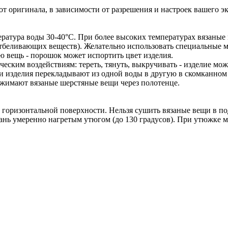
т оригинала, в зависимости от разрешения и настроек вашего эк
ратура воды 30-40°C. При более высоких температурах вязаные и
тбеливающих веществ). Желательно использовать специальные 
ю вещь - порошок может испортить цвет изделия.
еским воздействиям: тереть, тянуть, выкручивать - изделие мож
и изделия перекладывают из одной воды в другую в скомканном 
тжимают вязаные шерстяные вещи через полотенце.
горизонтальной поверхности. Нельзя сушить вязаные вещи в по
нь умеренно нагретым утюгом (до 130 градусов). При утюжке м