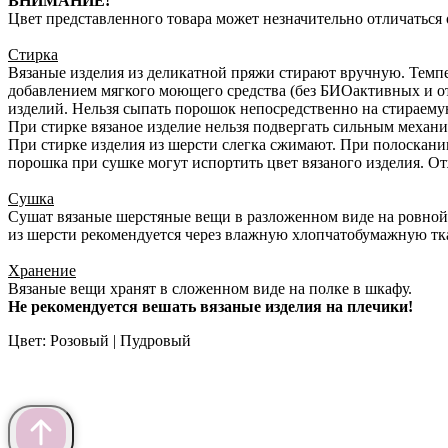
ВНИМАНИЕ!
Цвет представленного товара может незначительно отличаться о
Стирка
Вязаные изделия из деликатной пряжи стирают вручную. Темпе
добавлением мягкого моющего средства (без БИОактивных и о
изделий. Нельзя сыпать порошок непосредственно на стираему
При стирке вязаное изделие нельзя подвергать сильным механич
При стирке изделия из шерсти слегка сжимают. При полоскани
порошка при сушке могут испортить цвет вязаного изделия. О
Сушка
Сушат вязаные шерстяные вещи в разложенном виде на ровной 
из шерсти рекомендуется через влажную хлопчатобумажную тка
Хранение
Вязаные вещи хранят в сложенном виде на полке в шкафу.
Не рекомендуется вешать вязаные изделия на плечики!
Цвет: Розовый | Пудровый