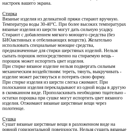
настроек вашего экрана.
Стирка
Вязаные изделия из деликатной пряжи стирают вручную.
Температура воды 30-40°C. При более высоких температурах
вязаные изделия из шерсти могут дать сильную усадку.
Стирают с добавлением мягкого моющего средства (без
БИОактивных и отбеливающих веществ). Желательно
использовать специальные моющие средства,
предназначенные для стирки шерстяных изделий. Нельзя
сыпать порошок непосредственно на стираемую вещь -
порошок может испортить цвет изделия.
При стирке вязаное изделие нельзя подвергать сильным
механическим воздействиям: тереть, тянуть, выкручивать -
изделие может растянуться и потерять свою форму.
При стирке изделия из шерсти слегка сжимают. При
полоскании изделия перекладывают из одной воды в другую
в скомканном виде. Прополаскивать необходимо тщательно -
остатки порошка при сушке могут испортить цвет вязаного
изделия. Отжимают вязаные шерстяные вещи через
полотенце.
Сушка
Сушат вязаные шерстяные вещи в разложенном виде на
ровной горизонтальной поверхности. Нельзя сушить вязаные